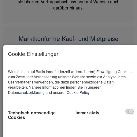
sie bis zum Vertragsabschluss und auf Wunsch auch
darüber hinaus.
Marktkonforme Kauf- und Mietpreise
Aufgrund unserer ausgeprägten Marktkenntnis und
Cookie Einstellungen
langjährigen Erfahrung in der Vermittlung von Immobilien
kennen wir die aktuellen Immobilienpreise in unserem
Wirkungskreis sehr genau. Mit marktkonformen Preisen
Wir möchten auf Basis Ihrer (jederzeit widerrufbaren) Einwilligung Cookies
ersparen wir unseren Kunden unangenehme
zum Zweck der Verbesserung unserer Website sowie zur Analyse Ihres
Überraschungen, leere Kilometer und eine Menge Zeit
Userverhaltens verwenden, die dazu personenbezogene Daten
verarbeiten. Nähere Informationen finden Sie in unserer
auf dem Weg zur passenden Immobilie. Gerne nennen
Datenschutzerklärung
und unserer
Cookie Policy
.
wir Ihnen gerichtlich beeidete Sachverständige, die bei
Bedarf Gutachten nach dem Bewertungsgesetz erstellen.
Technisch notwendige
immer aktiv
Cookies
Wir bewerten Immobilien mit