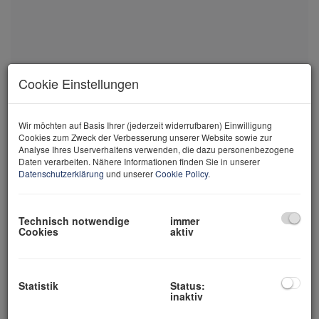
Cookie Einstellungen
Wir möchten auf Basis Ihrer (jederzeit widerrufbaren) Einwilligung
Cookies zum Zweck der Verbesserung unserer Website sowie zur
Analyse Ihres Userverhaltens verwenden, die dazu personenbezogene
Daten verarbeiten. Nähere Informationen finden Sie in unserer
Einfach & schnell zu
Datenschutzerklärung
und unserer
Cookie Policy
.
Ihrer Wunschimmobilie!
Technisch notwendige
immer
Entdecken Sie unsere aktuellen Immobilienangebote zum Kauf
Cookies
aktiv
oder zur Miete. Gewinnen Sie einen ersten, inspirierenden
Eindruck von unseren verfügbaren Objekten – vielleicht befindet
sich Ihre Traumimmobilie bereits darunter.
Statistik
Status:
inaktiv