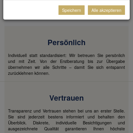
Zu unseren Immobilienangeboten
Speichern
Alle akzeptieren
Persönlich
Individuell statt standardisiert: Wir betreuen Sie persönlich
und mit Zeit. Von der Erstberatung bis zur Übergabe
übernehmen wir alle Schritte – damit Sie sich entspannt
zurücklehnen können.
Vertrauen
Transparenz und Vertrauen stehen bei uns an erster Stelle.
Sie sind jederzeit bestens informiert und behalten den
Überblick. Diskrete, individuelle Besichtigungen und
ausgezeichnete Qualität garantieren Ihnen höchste