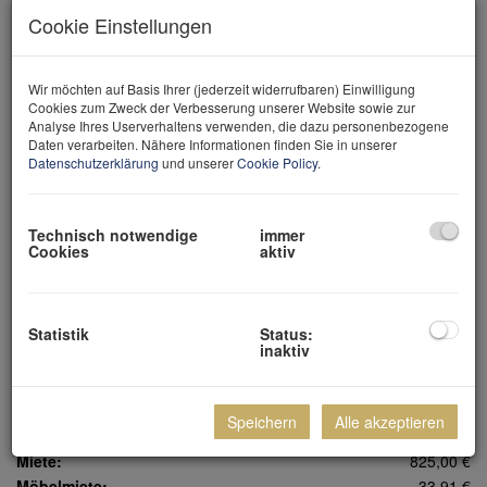
Cookie Einstellungen
Wir möchten auf Basis Ihrer (jederzeit widerrufbaren) Einwilligung
Cookies zum Zweck der Verbesserung unserer Website sowie zur
Analyse Ihres Userverhaltens verwenden, die dazu personenbezogene
Daten verarbeiten. Nähere Informationen finden Sie in unserer
Datenschutzerklärung
und unserer
Cookie Policy
.
Nicole Zellmann
geschäftsführende Gesellschafterin
+43 699 15 15 22 01
Technisch notwendige
immer
nicole@zellmann.at
Cookies
aktiv
Statistik
Status:
Preisinformation
inaktiv
Speichern
Alle akzeptieren
Gesamtmiete (exkl. USt.):
995,00 €
Miete:
825,00 €
Möbelmiete:
33,91 €