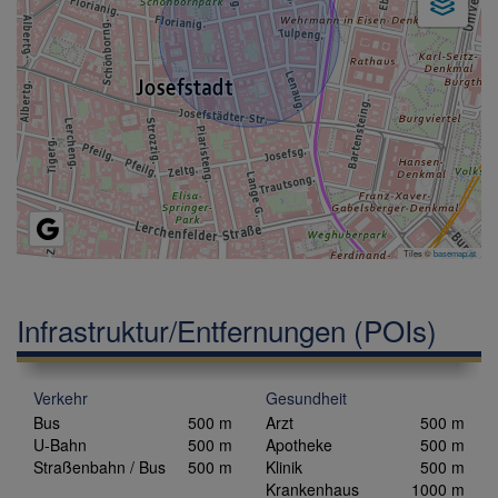
Tiles ©
basemap.at
Infrastruktur/Entfernungen (POIs)
Verkehr
Gesundheit
Bus
500 m
Arzt
500 m
U-Bahn
500 m
Apotheke
500 m
Straßenbahn / Bus
500 m
Klinik
500 m
Krankenhaus
1000 m