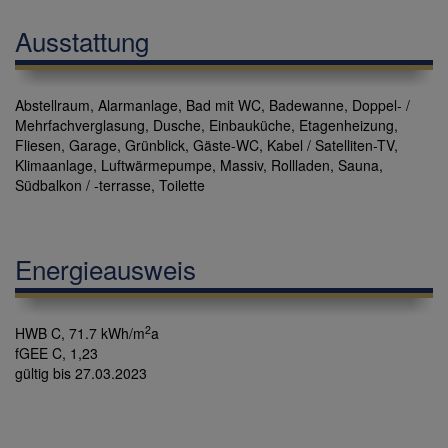
Ausstattung
Abstellraum
Alarmanlage
Bad mit WC
Badewanne
Doppel- /
Mehrfachverglasung
Dusche
Einbauküche
Etagenheizung
Fliesen
Garage
Grünblick
Gäste-WC
Kabel / Satelliten-TV
Klimaanlage
Luftwärmepumpe
Massiv
Rollladen
Sauna
Südbalkon / -terrasse
Toilette
Energieausweis
2
HWB
C, 71.7 kWh/m
a
fGEE
C, 1,23
gültig bis
27.03.2023