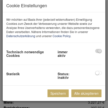
Cookie Einstellungen
Wir möchten auf Basis Ihrer (jederzeit widerrufbaren) Einwilligung
Cookies zum Zweck der Verbesserung unserer Website sowie zur
Analyse Ihres Userverhaltens verwenden, die dazu personenbezogene
Daten verarbeiten. Nähere Informationen finden Sie in unserer
Datenschutzerklärung
und unserer
Cookie Policy
.
Nicole Zellmann
geschäftsführende Gesellschafterin
+43 699 15 15 22 01
Technisch notwendige
immer
nicole@zellmann.at
Cookies
aktiv
Statistik
Status:
Preisinformation
inaktiv
Speichern
Alle akzeptieren
Gesamtmiete:
3.800,00 €
Miete:
3.227,27 €
Betriebskosten:
227,27 €