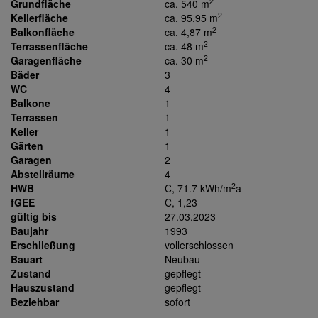
2
Grundfläche
ca. 540 m
2
Kellerfläche
ca. 95,95 m
2
Balkonfläche
ca. 4,87 m
2
Terrassenfläche
ca. 48 m
2
Garagenfläche
ca. 30 m
Bäder
3
WC
4
Balkone
1
Terrassen
1
Keller
1
Gärten
1
Garagen
2
Abstellräume
4
2
HWB
C, 71.7 kWh/m
a
fGEE
C, 1,23
gültig bis
27.03.2023
Baujahr
1993
Erschließung
vollerschlossen
Bauart
Neubau
Zustand
gepflegt
Hauszustand
gepflegt
Beziehbar
sofort