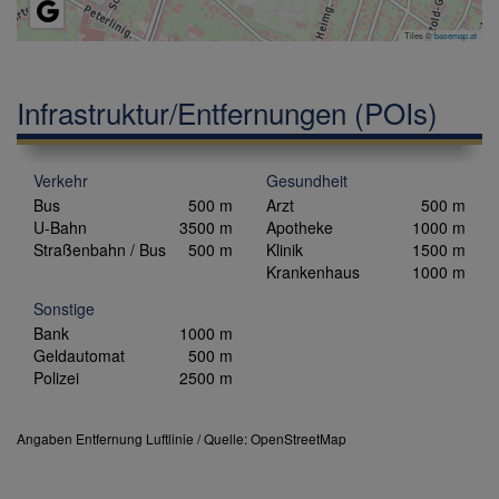
Tiles ©
basemap.at
Infrastruktur/Entfernungen (POIs)
Verkehr
Gesundheit
Bus
500 m
Arzt
500 m
U-Bahn
3500 m
Apotheke
1000 m
Straßenbahn / Bus
500 m
Klinik
1500 m
Krankenhaus
1000 m
Sonstige
Bank
1000 m
Geldautomat
500 m
Polizei
2500 m
Angaben Entfernung Luftlinie / Quelle: OpenStreetMap