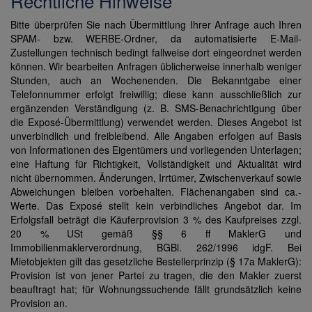
Rechtliche Hinweise
Bitte überprüfen Sie nach Übermittlung Ihrer Anfrage auch Ihren
SPAM- bzw. WERBE-Ordner, da automatisierte E-Mail-
Zustellungen technisch bedingt fallweise dort eingeordnet werden
können. Wir bearbeiten Anfragen üblicherweise innerhalb weniger
Stunden, auch an Wochenenden. Die Bekanntgabe einer
Telefonnummer erfolgt freiwillig; diese kann ausschließlich zur
ergänzenden Verständigung (z. B. SMS-Benachrichtigung über
die Exposé-Übermittlung) verwendet werden. Dieses Angebot ist
unverbindlich und freibleibend. Alle Angaben erfolgen auf Basis
von Informationen des Eigentümers und vorliegenden Unterlagen;
eine Haftung für Richtigkeit, Vollständigkeit und Aktualität wird
nicht übernommen. Änderungen, Irrtümer, Zwischenverkauf sowie
Abweichungen bleiben vorbehalten. Flächenangaben sind ca.-
Werte. Das Exposé stellt kein verbindliches Angebot dar. Im
Erfolgsfall beträgt die Käuferprovision 3 % des Kaufpreises zzgl.
20 % USt gemäß §§ 6 ff MaklerG und
Immobilienmaklerverordnung, BGBl. 262/1996 idgF. Bei
Mietobjekten gilt das gesetzliche Bestellerprinzip (§ 17a MaklerG):
Provision ist von jener Partei zu tragen, die den Makler zuerst
beauftragt hat; für Wohnungssuchende fällt grundsätzlich keine
Provision an.