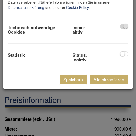
Daten verarbeiten. Nähere Informationen finden Sie in unserer
Datenschutzerklärung
und unserer
Cookie Policy
.
Technisch notwendige
immer
Cookies
aktiv
Christian Zellmann
geschäftsführender Gesellschafter
Statistik
Status:
inaktiv
+43 699 15 15 22 00
office@zellmann.at
Speichern
Alle akzeptieren
Preisinformation
Gesamtmiete (exkl. USt.):
1.990,00 €
Miete:
1.990,00 €
Umsatzsteuer:
398,00 €