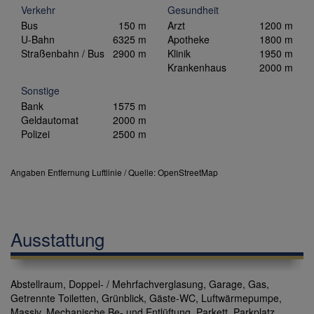
Verkehr
Gesundheit
Bus
150 m
Arzt
1200 m
U-Bahn
6325 m
Apotheke
1800 m
Straßenbahn / Bus
2900 m
Klinik
1950 m
Krankenhaus
2000 m
Sonstige
Bank
1575 m
Geldautomat
2000 m
Polizei
2500 m
Angaben Entfernung Luftlinie / Quelle: OpenStreetMap
Ausstattung
Abstellraum
Doppel- / Mehrfachverglasung
Garage
Gas
Getrennte Toiletten
Grünblick
Gäste-WC
Luftwärmepumpe
Massiv
Mechanische Be- und Entlüftung
Parkett
Parkplatz