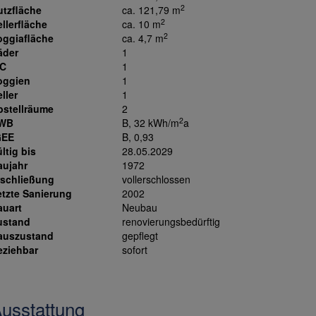
2
utzfläche
ca. 121,79 m
2
llerfläche
ca. 10 m
2
oggiafläche
ca. 4,7 m
äder
1
C
1
oggien
1
ller
1
bstellräume
2
2
WB
B, 32 kWh/m
a
GEE
B, 0,93
ltig bis
28.05.2029
aujahr
1972
rschließung
vollerschlossen
etzte Sanierung
2002
auart
Neubau
ustand
renovierungsbedürftig
auszustand
gepflegt
eziehbar
sofort
usstattung