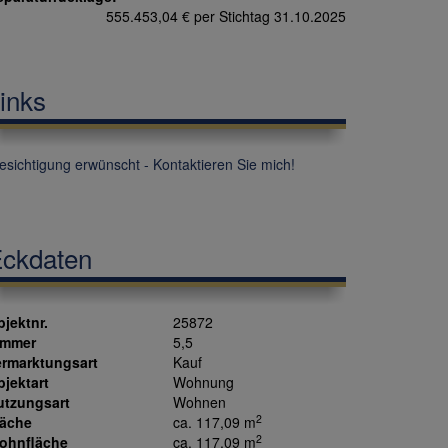
555.453,04 € per Stichtag 31.10.2025
inks
sichtigung erwünscht - Kontaktieren Sie mich!
ckdaten
jektnr.
25872
immer
5,5
ermarktungsart
Kauf
jektart
Wohnung
utzungsart
Wohnen
2
läche
ca. 117,09 m
2
ohnfläche
ca. 117,09 m