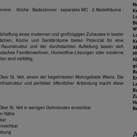
N
immer · Küche · Badezimmer · separates WC · 2 Abstellräume ·
Ke
L
B
W
 Schaffung eines modernen und großzügigen Zuhauses in bester
L
ächen, Küche und Sanitärräume bieten Potenzial für eine
Ke
Raumstruktur und der durchdachten Aufteilung lassen sich
A
assisches Familienwohnen, Homeoffice-Lösungen oder moderne
H
 sind vielfältig.
f
gü
B
Ober St. Veit, einem der begehrtesten Wohngebiete Wiens. Die
E
frastruktur und perfekter öffentlicher Anbindung macht diese
L
B
Z
H
ber St. Veit in wenigen Gehminuten erreichbar
B
rer Nähe
hbar
rreichbar
A
gebung