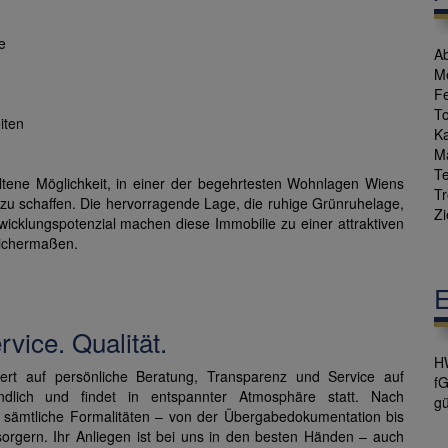
e
Ab
M
Fe
To
iten
Ka
M
T
tene Möglichkeit, in einer der begehrtesten Wohnlagen Wiens
T
 zu schaffen. Die hervorragende Lage, die ruhige Grünruhelage,
Zi
wicklungspotenzial machen diese Immobilie zu einer attraktiven
eichermaßen.
E
vice. Qualität.
H
 auf persönliche Beratung, Transparenz und Service auf
f
ndlich und findet in entspannter Atmosphäre statt. Nach
gü
h sämtliche Formalitäten – von der Übergabedokumentation bis
rgern. Ihr Anliegen ist bei uns in den besten Händen – auch