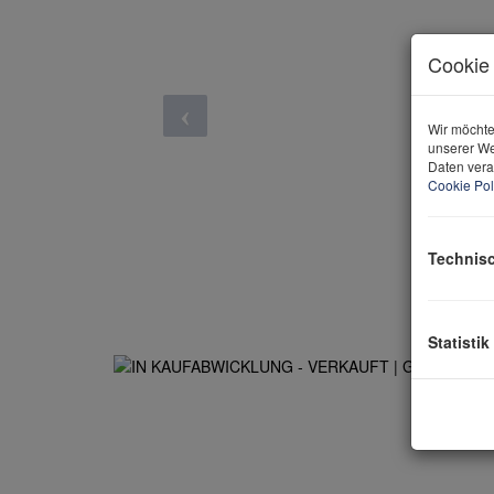
Cookie 
Wir möchte
unserer We
Daten vera
Cookie Pol
Technis
Statistik