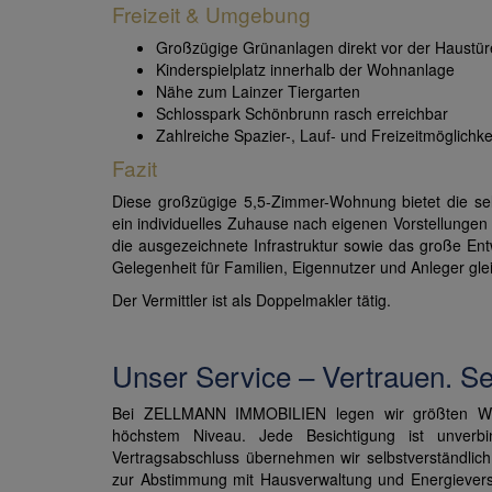
Freizeit & Umgebung
Großzügige Grünanlagen direkt vor der Haustür
Kinderspielplatz innerhalb der Wohnanlage
Nähe zum Lainzer Tiergarten
Schlosspark Schönbrunn rasch erreichbar
Zahlreiche Spazier-, Lauf- und Freizeitmöglichke
Fazit
Diese großzügige 5,5-Zimmer-Wohnung bietet die sel
ein individuelles Zuhause nach eigenen Vorstellungen
die ausgezeichnete Infrastruktur sowie das große Ent
Gelegenheit für Familien, Eigennutzer und Anleger gl
Der Vermittler ist als Doppelmakler tätig.
Unser Service – Vertrauen. Ser
Bei ZELLMANN IMMOBILIEN legen wir größten Wert
höchstem Niveau. Jede Besichtigung ist unverbi
Vertragsabschluss übernehmen wir selbstverständlic
zur Abstimmung mit Hausverwaltung und Energieverso