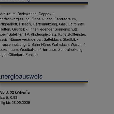
stellraum
Badewanne
Doppel- /
ehrfachverglasung
Einbauküche
Fahrradraum
rtigparkett
Fliesen
Gartennutzung
Gas
Getrennte
iletten
Grünblick
Innenliegender Sonnenschutz
bel / Satelliten-TV
Kinderspielplatz
Kunststofffenster
assiv
Räume veränderbar
Satteldach
Stadtblick
errassennutzung
U-Bahn-Nähe
Walmdach
Wasch- /
rockenraum
Westbalkon / -terrasse
Zentralheizung
egel
Öffenbare Fenster
nergieausweis
2
WB
B, 32 kWh/m
a
GEE
B, 0,93
ltig bis
28.05.2029