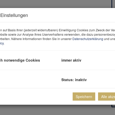
Einstellungen
n auf Basis Ihrer (jederzeit widerrufbaren) Einwilligung Cookies zum Zweck der V
bsite sowie zur Analyse Ihres Userverhaltens verwenden, die dazu personenbez
rbeiten. Nähere Informationen finden Sie in unserer
Datenschutzerklärung
und uns
icy
.
ch notwendige Cookies
immer aktiv
Status: inaktiv
00 Anlage
Speichern
Alle akz