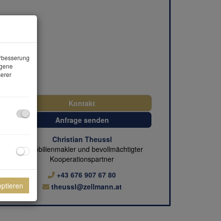
erbesserung
ogene
erer
Kontakt
Anfrage senden
Christian Theussl
Immobilienmakler und bevollmächtigter
Kooperationspartner
+43 676 907 67 80
eptieren
theussl@zellmann.at