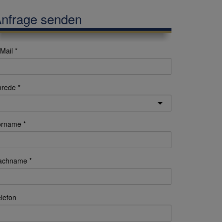
nfrage senden
Mail
nrede
orname
achname
lefon