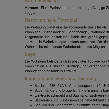
Raumaufteilung
Vorraum · Flur · Wohnzimmer · mehrere großzügige Z
Loggia
Renovierung & Potenzial
Die Wohnung bietet eine hervorragende Basis für die
Wohnlage. Insbesondere Bodenbeläge, Wandoberfl
zeitgemäße Neugestaltung. Dank der großzügigen 
individuelle Wohnkonzepte einfach umsetzen. Ob kl
Wohnküche mit offenem Wohnbereich – die Möglichkeiten
Lage
Die Wohnung befindet sich in absoluter Toplage von 
Kombination aus ruhiger Grünlage, hervorragender In
Wohngegend besonders attraktiv.
Infrastruktur & Verkehrsanbindung
Buslinien 53B, 54A/B, Verbindungsbahn 10, U4 O
Supermärkte und Drogeriemärkte in unmittelba
Elektronikfachmarkt und Baumarkt rasch erreic
Bäckereien und Gastronomiebetriebe fußläufig e
Schulen und Kindergärten in unmittelbarer Um