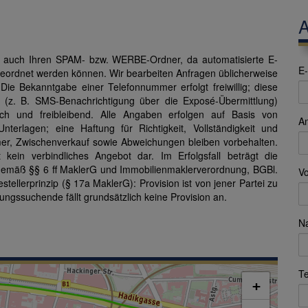
A
ge auch Ihren SPAM- bzw. WERBE-Ordner, da automatisierte E-
E-
ngeordnet werden können. Wir bearbeiten Anfragen üblicherweise
e Bekanntgabe einer Telefonnummer erfolgt freiwillig; diese
 (z. B. SMS-Benachrichtigung über die Exposé-Übermittlung)
ich und freibleibend. Alle Angaben erfolgen auf Basis von
A
terlagen; eine Haftung für Richtigkeit, Vollständigkeit und
mer, Zwischenverkauf sowie Abweichungen bleiben vorbehalten.
kein verbindliches Angebot dar. Im Erfolgsfall beträgt die
 gemäß §§ 6 ff MaklerG und Immobilienmaklerverordnung, BGBl.
V
stellerprinzip (§ 17a MaklerG): Provision ist von jener Partei zu
ungssuchende fällt grundsätzlich keine Provision an.
N
Te
+