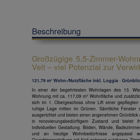
Beschreibung
Großzügige 5,5-Zimmer-Wohnu
Veit – viel Potenzial zur Verw
121,79 m² Wohn-/Nutzfläche inkl. Loggia · Grünblick
In einer der begehrtesten Wohnlagen des 13. Wie
Wohnung mit ca. 117,09 m² Wohnfläche und zusätzlic
sich im 1. Obergeschoss ohne Lift einer gepflegt
ruhige Lage mitten im Grünen. Sämtliche Fenster
ausgerichtet und bieten einen angenehmen Grünblick o
in renovierungsbedürftigem Zustand und bietet i
individuellen Gestaltung. Böden, Wände, Badezimme
und an heutige Wohnbedürfnisse angepasst we
Grundrissgestaltung mit fünf getrennt nutzbaren Z