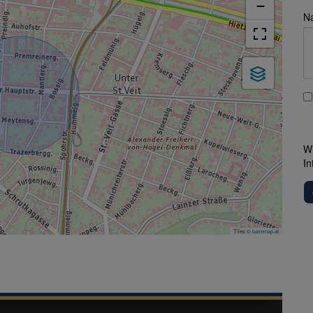
−
Na
Wi
In
Tiles ©
basemap.at