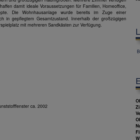
affen damit ideale Voraussetzungen für Familien, Homeoffice,
zepte. Die Wohnhausanlage wurde bereits im Zuge einer
ch in gepflegtem Gesamtzustand. Innerhalb der großzügigen
spielplatz mit mehreren Sandkästen zur Verfügung.
L
Be
E
Ob
ststofffenster ca. 2002
Z
V
Ob
N
F
W