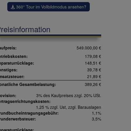
360° Tour im Vollbildmodus ansehen?
reisinformation
aufpreis:
549.000,00 €
etriebskosten:
179,08 €
eparaturrücklage:
148,51 €
onstiges:
39,78 €
msatzsteuer:
21,89 €
onatliche Gesamtbelastung:
389,26 €
ovision:
3% des Kaufpreises zzgl. 20% USt.
ertragserrichtungskosten:
1,25 % zzgl. Ust, zzgl. Barauslagen
rundbucheintragungsgebühr:
1,1%
runderwerbsteuer:
3,5%
eparaturrücklage: