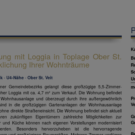
P
K
ng mit Loggia in Toplage Ober St.
B
irklichung Ihrer Wohnträume
R
S
 · U4-Nähe · Ober St. Veit
U
ner Gemeindebezirks gelangt diese großzügige 5,5-Zimmer-
m
her Loggia mit ca. 4,7 m² zum Verkauf. Die Wohnung befindet
Pr
en Wohnhausanlage und überzeugt durch ihre außergewöhnlich
V
 sind in die großzügigen Gartenanlagen der Wohnhausanlage
hne direkte Straßeneinsicht. Die Wohnung befindet sich aktuell
G
hren zukünftigen Eigentümern zahlreiche Möglichkeiten zur
G
r und Küche können nach eigenen Vorstellungen modernisiert
rden. Besonders hervorzuheben ist die hervorragende
R
immern und großzügigen Raumgrößen. Mehrere Zimmer verfügen