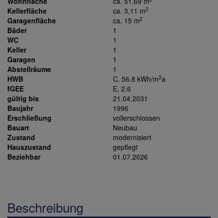
Wohnfläche
ca. 51,69 m
2
Kellerfläche
ca. 3,11 m
2
Garagenfläche
ca. 15 m
Bäder
1
WC
1
Keller
1
Garagen
1
Abstellräume
1
2
HWB
C, 56.8 kWh/m
a
fGEE
E, 2,6
gültig bis
21.04.2031
Baujahr
1996
Erschließung
vollerschlossen
Bauart
Neubau
Zustand
modernisiert
Hauszustand
gepflegt
Beziehbar
01.07.2026
Beschreibung