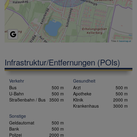
Tiles ©
basemap.at
Infrastruktur/Entfernungen (POIs)
Verkehr
Gesundheit
Bus
500 m
Arzt
500 m
U-Bahn
500 m
Apotheke
500 m
Straßenbahn / Bus
3500 m
Klinik
2000 m
Krankenhaus
3000 m
Sonstige
Geldautomat
500 m
Bank
500 m
Polizei
2000 m