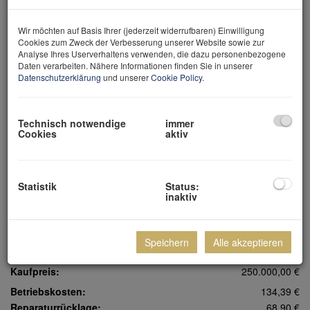
Wir möchten auf Basis Ihrer (jederzeit widerrufbaren) Einwilligung
Cookies zum Zweck der Verbesserung unserer Website sowie zur
Analyse Ihres Userverhaltens verwenden, die dazu personenbezogene
Daten verarbeiten. Nähere Informationen finden Sie in unserer
Datenschutzerklärung
und unserer
Cookie Policy
.
Christian Zellmann
geschäftsführender Gesellschafter
Technisch notwendige
immer
Cookies
aktiv
+43 699 15 15 22 00
office@zellmann.at
Statistik
Status:
inaktiv
Preisinformation
Speichern
Alle akzeptieren
Kaufpreis:
250.000,00 €
Betriebskosten:
134,39 €
Reparaturrücklage:
68,90 €