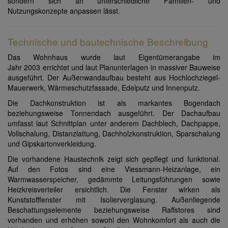
sondern sich an unterschiedliche Familien- und
Nutzungskonzepte anpassen lässt.
Technische und bautechnische Beschreibung
Das Wohnhaus wurde laut Eigentümerangabe im
Jahr 2003 errichtet und laut Planunterlagen in massiver Bauweise
ausgeführt. Der Außenwandaufbau besteht aus Hochlochziegel-
Mauerwerk, Wärmeschutzfassade, Edelputz und Innenputz.
Die Dachkonstruktion ist als markantes Bogendach
beziehungsweise Tonnendach ausgeführt. Der Dachaufbau
umfasst laut Schnittplan unter anderem Dachblech, Dachpappe,
Vollschalung, Distanzlattung, Dachholzkonstruktion, Sparschalung
und Gipskartonverkleidung.
Die vorhandene Haustechnik zeigt sich gepflegt und funktional.
Auf den Fotos sind eine Viessmann-Heizanlage, ein
Warmwasserspeicher, gedämmte Leitungsführungen sowie
Heizkreisverteiler ersichtlich. Die Fenster wirken als
Kunststofffenster mit Isolierverglasung. Außenliegende
Beschattungselemente beziehungsweise Raffstores sind
vorhanden und erhöhen sowohl den Wohnkomfort als auch die