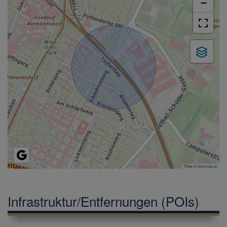
−
Tiles ©
basemap.at
Infrastruktur/Entfernungen (POIs)