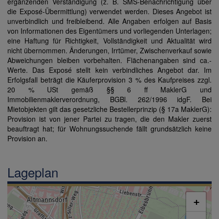
ergänzenden Verständigung (z. B. SMS-Benachrichtigung über
die Exposé-Übermittlung) verwendet werden. Dieses Angebot ist
unverbindlich und freibleibend. Alle Angaben erfolgen auf Basis
von Informationen des Eigentümers und vorliegenden Unterlagen;
eine Haftung für Richtigkeit, Vollständigkeit und Aktualität wird
nicht übernommen. Änderungen, Irrtümer, Zwischenverkauf sowie
Abweichungen bleiben vorbehalten. Flächenangaben sind ca.-
Werte. Das Exposé stellt kein verbindliches Angebot dar. Im
Erfolgsfall beträgt die Käuferprovision 3 % des Kaufpreises zzgl.
20 % USt gemäß §§ 6 ff MaklerG und
Immobilienmaklerverordnung, BGBl. 262/1996 idgF. Bei
Mietobjekten gilt das gesetzliche Bestellerprinzip (§ 17a MaklerG):
Provision ist von jener Partei zu tragen, die den Makler zuerst
beauftragt hat; für Wohnungssuchende fällt grundsätzlich keine
Provision an.
Lageplan
+