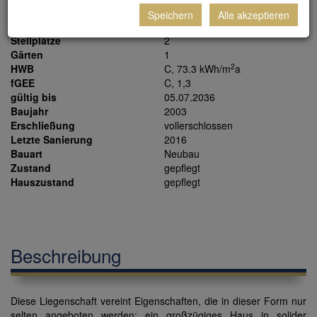
Balkone
3
Speichern
Alle akzeptieren
Terrassen
1
Stellplätze
2
Gärten
1
2
HWB
C, 73.3 kWh/m
a
fGEE
C, 1,3
gültig bis
05.07.2036
Baujahr
2003
Erschließung
vollerschlossen
Letzte Sanierung
2016
Bauart
Neubau
Zustand
gepflegt
Hauszustand
gepflegt
Beschreibung
Diese Liegenschaft vereint Eigenschaften, die in dieser Form nur
selten angeboten werden: ein großzügiges Haus in solider