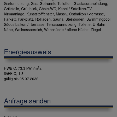
Gartennutzung
Gas
Getrennte Toiletten
Glasfaseranbindung
Grillstelle
Grünblick
Gäste-WC
Kabel / Satelliten-TV
Klimaanlage
Kunststofffenster
Massiv
Ostbalkon / -terrasse
Parkett
Parkplatz
Rollladen
Sauna
Steinboden
Swimmingpool
Südostbalkon / -terrasse
Terrassennutzung
Toilette
U-Bahn-
Nähe
Wellnessbereich
Wohnküche / offene Küche
Ziegel
Energieausweis
2
HWB
C, 73.3 kWh/m
a
fGEE
C, 1,3
gültig bis
05.07.2036
Anfrage senden