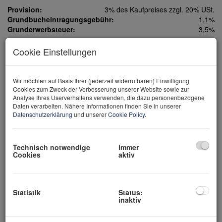
Provision:
3% des Kaufpreises zzgl. 20% USt.
Grundbucheintragungsgebühr:
1,1%
Grunderwerbsteuer:
3,5%
Cookie Einstellungen
Eckdaten
Wir möchten auf Basis Ihrer (jederzeit widerrufbaren) Einwilligung
Cookies zum Zweck der Verbesserung unserer Website sowie zur
Analyse Ihres Userverhaltens verwenden, die dazu personenbezogene
Daten verarbeiten. Nähere Informationen finden Sie in unserer
Objektnr.
25980
Datenschutzerklärung
und unserer
Cookie Policy
.
Zimmer
6,5
Vermarktungsart
Kauf
Objektart
Haus
Technisch notwendige
immer
Nutzungsart
Wohnen
Cookies
aktiv
2
Fläche
ca. 278,2 m
2
Wohnfläche
ca. 278,2 m
2
Grundfläche
ca. 750 m
2
Gartenfläche
ca. 585 m
Statistik
Status:
inaktiv
2
Balkonfläche
ca. 32 m
Bäder
3
WC
3