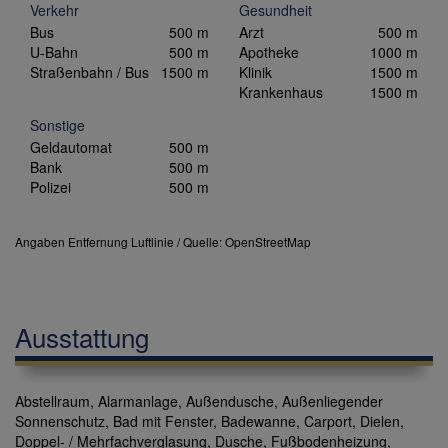
Verkehr
Gesundheit
Bus
500 m
Arzt
500 m
U-Bahn
500 m
Apotheke
1000 m
Straßenbahn / Bus
1500 m
Klinik
1500 m
Krankenhaus
1500 m
Sonstige
Geldautomat
500 m
Bank
500 m
Polizei
500 m
Angaben Entfernung Luftlinie / Quelle: OpenStreetMap
Ausstattung
Abstellraum
Alarmanlage
Außendusche
Außenliegender
Sonnenschutz
Bad mit Fenster
Badewanne
Carport
Dielen
Doppel- / Mehrfachverglasung
Dusche
Fußbodenheizung