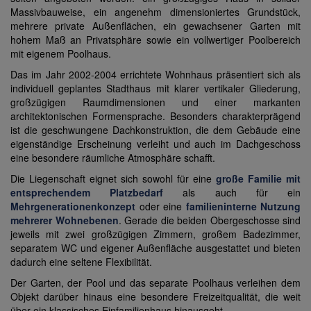
Massivbauweise, ein angenehm dimensioniertes Grundstück,
mehrere private Außenflächen, ein gewachsener Garten mit
hohem Maß an Privatsphäre sowie ein vollwertiger Poolbereich
mit eigenem Poolhaus.
Das im Jahr 2002-2004 errichtete Wohnhaus präsentiert sich als
individuell geplantes Stadthaus mit klarer vertikaler Gliederung,
großzügigen Raumdimensionen und einer markanten
architektonischen Formensprache. Besonders charakterprägend
ist die geschwungene Dachkonstruktion, die dem Gebäude eine
eigenständige Erscheinung verleiht und auch im Dachgeschoss
eine besondere räumliche Atmosphäre schafft.
Die Liegenschaft eignet sich sowohl für eine
große Familie mit
entsprechendem Platzbedarf
als auch für ein
Mehrgenerationenkonzept
oder eine
familieninterne Nutzung
mehrerer Wohnebenen
. Gerade die beiden Obergeschosse sind
jeweils mit zwei großzügigen Zimmern, großem Badezimmer,
separatem WC und eigener Außenfläche ausgestattet und bieten
dadurch eine seltene Flexibilität.
Der Garten, der Pool und das separate Poolhaus verleihen dem
Objekt darüber hinaus eine besondere Freizeitqualität, die weit
über ein klassisches Einfamilienhaus hinausgeht.