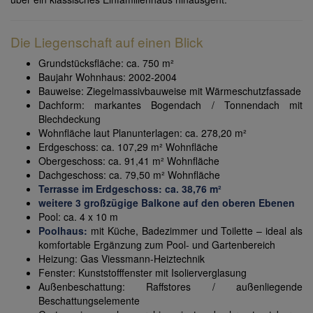
Die Liegenschaft auf einen Blick
Grundstücksfläche: ca. 750 m²
Baujahr Wohnhaus: 2002-2004
Bauweise: Ziegelmassivbauweise mit Wärmeschutzfassade
Dachform: markantes Bogendach / Tonnendach mit
Blechdeckung
Wohnfläche laut Planunterlagen: ca. 278,20 m²
Erdgeschoss: ca. 107,29 m² Wohnfläche
Obergeschoss: ca. 91,41 m² Wohnfläche
Dachgeschoss: ca. 79,50 m² Wohnfläche
Terrasse im Erdgeschoss: ca. 38,76 m²
weitere 3 großzügige Balkone auf den oberen Ebenen
Pool: ca. 4 x 10 m
Poolhaus:
mit Küche, Badezimmer und Toilette – ideal als
komfortable Ergänzung zum Pool- und Gartenbereich
Heizung: Gas Viessmann-Heiztechnik
Fenster: Kunststofffenster mit Isolierverglasung
Außenbeschattung: Raffstores / außenliegende
Beschattungselemente