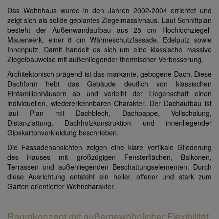
Das Wohnhaus wurde in den Jahren 2002-2004 errichtet und
zeigt sich als solide geplantes Ziegelmassivhaus. Laut Schnittplan
besteht der Außenwandaufbau aus 25 cm Hochlochziegel-
Mauerwerk, einer 8 cm Wärmeschutzfassade, Edelputz sowie
Innenputz. Damit handelt es sich um eine klassische massive
Ziegelbauweise mit außenliegender thermischer Verbesserung.
Architektonisch prägend ist das markante, gebogene Dach. Diese
Dachform hebt das Gebäude deutlich von klassischen
Einfamilienhäusern ab und verleiht der Liegenschaft einen
individuellen, wiedererkennbaren Charakter. Der Dachaufbau ist
laut Plan mit Dachblech, Dachpappe, Vollschalung,
Distanzlattung, Dachholzkonstruktion und innenliegender
Gipskartonverkleidung beschrieben.
Die Fassadenansichten zeigen eine klare vertikale Gliederung
des Hauses mit großzügigen Fensterflächen, Balkonen,
Terrassen und außenliegenden Beschattungselementen. Durch
diese Ausrichtung entsteht ein heller, offener und stark zum
Garten orientierter Wohncharakter.
Raumkonzept mit außergewöhnlicher Flexibilität