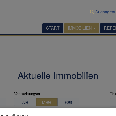
Suchagent
START
IMMOBILIEN
REFE
Aktuelle Immobilien
Vermarktungsart
Obj
Alle
Miete
Kauf
Zimmer
Woh
Einstellungen