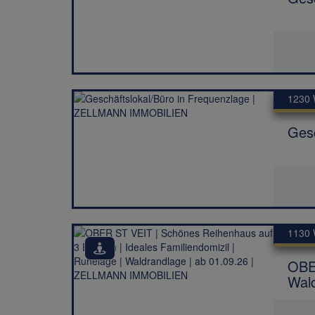
1230 
Ges
1130 
OBER
Wal