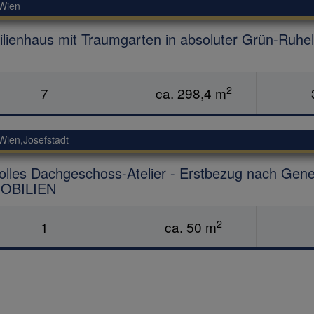
Wien
ilienhaus mit Traumgarten in absoluter Grün-R
2
7
ca. 298,4 m
Wien,Josefstadt
volles Dachgeschoss-Atelier - Erstbezug nach Ge
OBILIEN
2
1
ca. 50 m