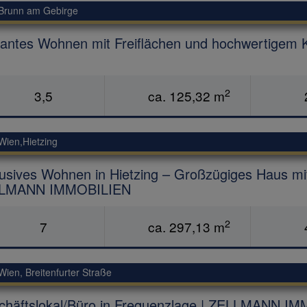
Brunn am Gebirge
gantes Wohnen mit Freiflächen und hochwertige
2
3,5
ca. 125,32 m
Wien,Hietzing
usives Wohnen in Hietzing – Großzügiges Haus mit
LMANN IMMOBILIEN
2
7
ca. 297,13 m
Wien
, Breitenfurter Straße
chäftslokal/Büro in Frequenzlage | ZELLMANN I