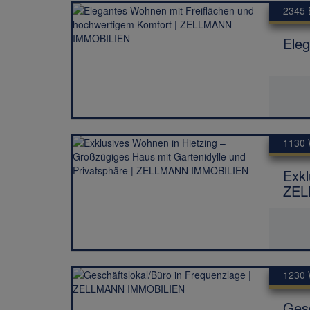
2345 
Ele
1130 
Exkl
ZEL
1230 
Ges