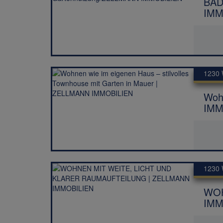
BAD
IMM
1230 
Wohn
IMM
1230 
WOH
IMM