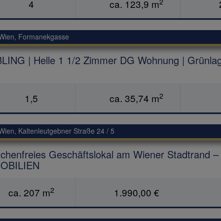
2
4
ca. 123,9 m
Wien
, Formanekgasse
LING | Helle 1 1/2 Zimmer DG Wohnung | Grün
2
1,5
ca. 35,74 m
Wien
, Kaltenleutgebner Straße 24 / 5
chenfreies Geschäftslokal am Wiener Stadtrand – 
OBILIEN
2
ca. 207 m
1.990,00 €