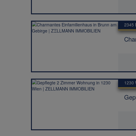
2345 
Cha
1230 
Gep