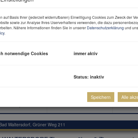
-
n auf Basis Ihrer (jederzeit widerrufbaren) Einwilligung Cookies zum Zweck der V
bsite sowie zur Analyse Ihres Userverhaltens verwenden, die dazu personenbez
rbeiten. Nähere Informationen finden Sie in unserer
Datenschutzerklärung
und uns
icy
.
ch notwendige Cookies
immer aktiv
Wien
Status: inaktiv
en wie im eigenen Haus – stilvolles Townhouse 
OBILIEN
Speichern
Alle akz
2
4,5
ca. 91 m
Bad Waltersdorf
, Grüner Weg 211