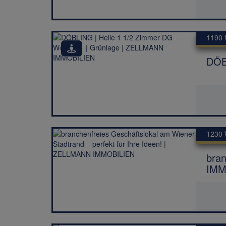
1190 
DÖB
1230 
bran
IMM