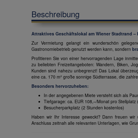
Beschreibung
Attraktives Geschäftslokal am Wiener Stadtrand –
Zur Vermietung gelangt ein wunderschön gelegene
Gastronomiebetrieb genutzt werden kann, sondern
br
Profitieren Sie von einer hervorragenden Lage inmi
zu beliebten Freizeitangeboten: Wandern, Biken, Jogg
Kunden sind nahezu unbegrenzt! Das Lokal überzeugt
eine ca. 170 m² große sonnige Südterrasse, die zahlre
Besonders hervorzuheben:
In der angegebenen Miete versteht sich als Pau
Tiefgarage: ca. EUR 108,–/Monat pro Stellplatz (
Besucherparkplatz (2 Stunden kostenlos)
Haben wir Ihr Interesse geweckt? Dann freuen wir 
Anschluss zeitnah alle relevanten Unterlagen, wie Gr