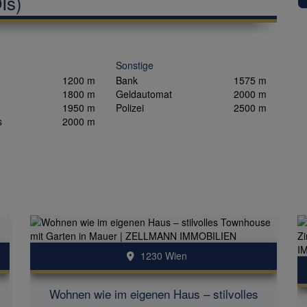
Is)
Sonstige
1200 m
Bank
1575 m
1800 m
Geldautomat
2000 m
1950 m
Polizei
2500 m
s
2000 m
1230 Wien
Wohnen wie im eigenen Haus – stilvolles