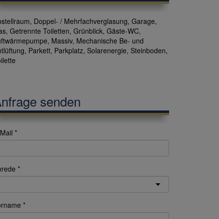
stellraum
Doppel- / Mehrfachverglasung
Garage
as
Getrennte Toiletten
Grünblick
Gäste-WC
uftwärmepumpe
Massiv
Mechanische Be- und
tlüftung
Parkett
Parkplatz
Solarenergie
Steinboden
ilette
nfrage senden
Mail
nrede
orname