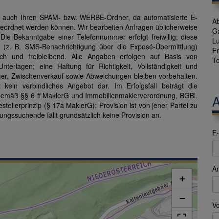
ge auch Ihren SPAM- bzw. WERBE-Ordner, da automatisierte E-
Ab
ngeordnet werden können. Wir bearbeiten Anfragen üblicherweise
G
e Bekanntgabe einer Telefonnummer erfolgt freiwillig; diese
L
 (z. B. SMS-Benachrichtigung über die Exposé-Übermittlung)
En
ich und freibleibend. Alle Angaben erfolgen auf Basis von
To
terlagen; eine Haftung für Richtigkeit, Vollständigkeit und
mer, Zwischenverkauf sowie Abweichungen bleiben vorbehalten.
kein verbindliches Angebot dar. Im Erfolgsfall beträgt die
 gemäß §§ 6 ff MaklerG und Immobilienmaklerverordnung, BGBl.
A
stellerprinzip (§ 17a MaklerG): Provision ist von jener Partei zu
ungssuchende fällt grundsätzlich keine Provision an.
E-
A
+
−
V