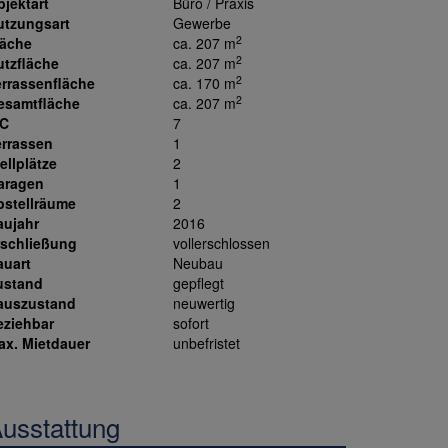
jektart
Büro / Praxis
utzungsart
Gewerbe
2
läche
ca. 207 m
2
utzfläche
ca. 207 m
2
errassenfläche
ca. 170 m
2
esamtfläche
ca. 207 m
C
7
errassen
1
ellplätze
2
aragen
1
bstellräume
2
aujahr
2016
rschließung
vollerschlossen
auart
Neubau
ustand
gepflegt
auszustand
neuwertig
eziehbar
sofort
ax. Mietdauer
unbefristet
usstattung