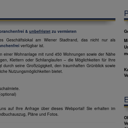
P
 branchenfrei &
unbefristet
zu vermieten
Ge
s Geschäftslokal am Wiener Stadtrand, das nicht nur als
Mi
anchenfrei
verfügbar ist.
U
m
tten einer Wohnanlage mit rund 450 Wohnungen sowie der Nähe
en, Klettern oder Schilanglaufen – die Möglichkeiten für Ihre
 durch seine Großzügigkeit, den traumhaften Grünblick sowie
K
iche Nutzungsmöglichkeiten bietet.
V
schalmiete.
optional)
E
uns auf Ihre Anfrage über dieses Webportal! Sie erhalten im
undbuchauszug, Pläne und Fotos.
Ob
V