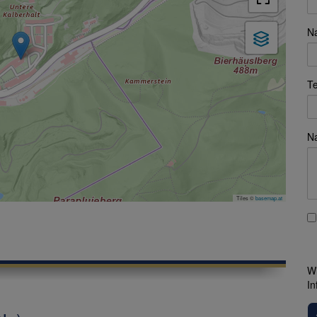
N
Te
Na
Tiles ©
basemap.at
Wi
In