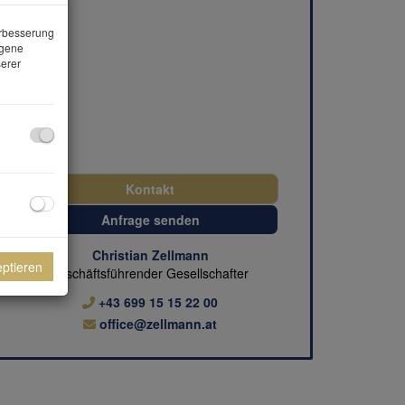
erbesserung
ogene
erer
Kontakt
Anfrage senden
Christian Zellmann
eptieren
geschäftsführender Gesellschafter
+43 699 15 15 22 00
office@zellmann.at