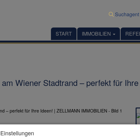
Suchagent
START
IMMOBILIEN
REFE
 am Wiener Stadtrand – perfekt für Ih
Einstellungen