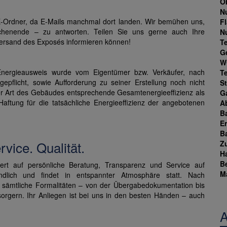
Ob
N
E-Ordner, da E-Mails manchmal dort landen. Wir bemühen uns,
F
henende – zu antworten. Teilen Sie uns gerne auch Ihre
N
Versand des Exposés informieren können!
T
G
W
Energieausweis wurde vom Eigentümer bzw. Verkäufer, nach
T
gepflicht, sowie Aufforderung zu seiner Erstellung noch nicht
St
der Art des Gebäudes entsprechende Gesamtenergieeffizienz als
G
aftung für die tatsächliche Energieeffizienz der angebotenen
A
B
E
B
vice. Qualität.
Z
H
B
 auf persönliche Beratung, Transparenz und Service auf
M
ndlich und findet in entspannter Atmosphäre statt. Nach
h sämtliche Formalitäten – von der Übergabedokumentation bis
rgern. Ihr Anliegen ist bei uns in den besten Händen – auch
A