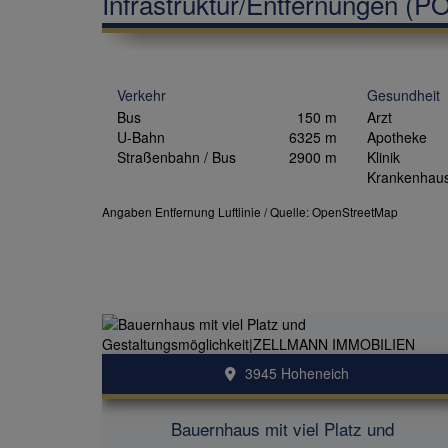
Infrastruktur/Entfernungen (PO
Verkehr
Gesundheit
Bus
150 m
Arzt
U-Bahn
6325 m
Apotheke
Straßenbahn / Bus
2900 m
Klinik
Krankenhau
Angaben Entfernung Luftlinie / Quelle: OpenStreetMap
3945 Hoheneich
Bauernhaus mit viel Platz und